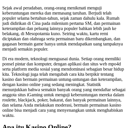
Sejak awal peradaban, orang-orang menikmati menguji
keberuntungan mereka dan memasang taruhan. Berjudi telah
populer selama bertahun-tahun, sejak zaman dahulu kala. Rumah
judi didirikan di Cina pada milenium pertama SM, dan permainan
keterampilan dan peluang lainnya populer bahkan lebih jauh ke
belakang, di Mesopotamia kuno. Seiring waktu, kartu remi
diciptakan dan olahraga serta permainan baru dikembangkan, dan
gagasan bermain game hanya untuk mendapatkan uang tampaknya
menjadi semakin populer.
Di era modern, teknologi menguasai dunia. Setiap orang memiliki
ponsel pintar dan komputer, dengan aplikasi dan situs web mpo4d
serta platform media sosial yang mendominasi sebagian besar hidup
kita. Teknologi juga telah mengubah cara kita berpikir tentang
kasino dan bermain permainan untung-untungan dan keterampilan,
dengan kasino online yang sedang meningkat. Statistik
menunjukkan bahwa semakin banyak orang yang mendaftar sebagai
anggota situs iGaming untuk menguji keberuntungan mereka dalam
roulette, blackjack, poker, bakarat, dan banyak permainan lainnya,
dan selama Anda melakukan moderasi, bermain permainan kasino
online bisa menjadi cara yang menyenangkan untuk menghabiskan
waktu.
Apa itu Kasino Online?