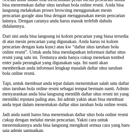
bisa menemukan daftar situs taruhan bola online resmi. Anda bisa
langsung melakukan proses browsing menggunakan mesin
pencarian google atau bisa dengan menggunakan mesin pencarian
lainnya. Dengan caranya anda harus masuk terlebih dahulu
didalamnya.
Dari sini anda bisa langsung isi kolom pencarian yang biasa tersedia
di atas mesin pencarian yang digunakan. Anda harus isi kolom
pencarian dengan kata kunci atau kw “daftar situs taruhan bola
online resmi”. Untuk anda bisa mendapatkan informasi daftar situs
resmi yang satu ini. Tentunya anda hanya cukup menekan tombol
enter pada perangkat yang digunakan saja. Ini nanti akan
memberikan anda informasi lengkap masalah daftar situs taruhan
bola online resmi.
Tapi, untuk membuat anda tepat dalam menentukan salah satu daftar
situs taruhan bola online resmi sebagai tempat bermain nanti. Admin
menyarankan anda bisa langsung memilih daftar situs resmi ini yang
memiliki reputasi paling atas. Ini admin yakin akan bisa membuat
anda tepat dalam menentukan daftar situs taruhan bola online resmi.
Jadi anda nanti harus bisa menemukan daftar situs bola online resmi
cukup dengan melalui mesin pencarian. Yakni cara untuk
menemukannya anda bisa langsung mengikuti semua cara yang baru
saja admin sampaikan.