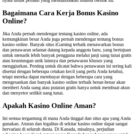
nyata untuk pemain yang mendambakan nuansa otentik itu.
Bagaimana Cara Kerja Bonus Kasino
Online?
Jika Anda pernah mendengar tentang kasino online, ada
kemungkinan besar Anda juga pernah mendengar tentang bonus
kasino online. Banyak situs iGaming terbaik menawarkan bonus
dan penawaran selamat datang kepada anggota baru, yang bertujuan
untuk menarik lebih banyak pengguna melalui janji uang tunai gratis
atau keuntungan unik lainnya dan penawaran khusus yang
menggiurkan. Penting untuk dicatat bahwa penawaran ini sering kali
disertai dengan beberapa cetakan kecil yang perlu Anda ketahui,
tetapi mereka dapat membayar dengan beberapa cara yang
mengesankan dan banyak kasino online terbaik benar-benar akan
memberi Anda uang atau putaran gratis hanya untuk membuat akun
dan menyetor sedikit uang tunai.
Apakah Kasino Online Aman?
Ini semua tergantung di mana Anda tinggal dan situs apa yang Anda
gunakan. Aturan dan legalitas di sekitar kasino online dapat sangat
bervariasi di seluruh dunia. Di Kanada, misalnya, perjudian